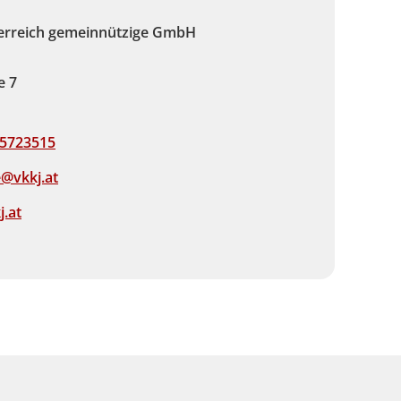
erreich gemeinnützige GmbH
e 7
25723515
@vkkj.at
.at