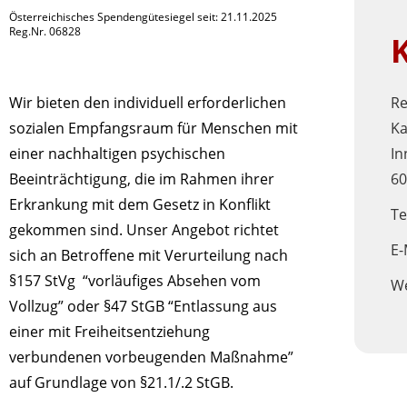
Österreichisches Spendengütesiegel seit: 21.11.2025
Reg.Nr. 06828
Re
Wir bieten den individuell erforderlichen
Ka
sozialen Empfangsraum für Menschen mit
In
einer nachhaltigen psychischen
60
Beeinträchtigung, die im Rahmen ihrer
Erkrankung mit dem Gesetz in Konflikt
Te
gekommen sind. Unser Angebot richtet
E-
sich an Betroffene mit Verurteilung nach
§157 StVg “vorläufiges Absehen vom
W
Vollzug” oder §47 StGB “Entlassung aus
einer mit Freiheitsentziehung
verbundenen vorbeugenden Maßnahme”
auf Grundlage von §21.1/.2 StGB.